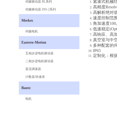
紧凑式机械
伺服驱动器 BL系列
高精度Resolve
伺服驱动器 DIS-2系列
高解析绝对值编
速度控制范围0.5-6
Merkes
角加速度100,000
低速稳定(Optio
伺服电机
高响应、高
真空室与中
Eastern-Motion
多种配套的
IP65
五相步进电机驱动器
定制化：根
二相步进电机驱动器
直流调速器
计数器/转速表
Bautz
电机