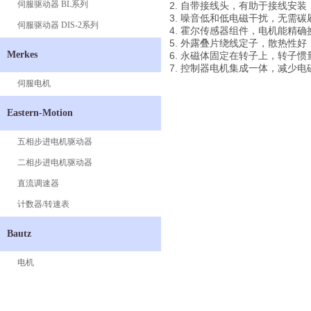
伺服驱动器 BL系列
2. 自带接线头，有助于接线安装
3. 噪音低和低电磁干扰，无需碳
伺服驱动器 DIS-2系列
4. 霍尔传感器组件，电机能精确
5. 外露叠片绕线定子，散热性
Merkes
6. 永磁体固定在转子上，转子
7. 控制器电机集成一体，减少
伺服电机
Eastern-Motion
五相步进电机驱动器
二相步进电机驱动器
直流调速器
计数器/转速表
Bautz
电机